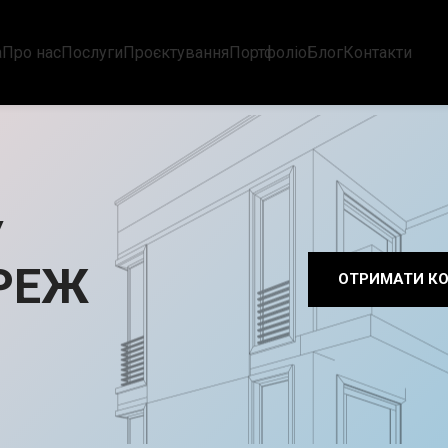
а
Про нас
Послуги
Проєктування
Портфоліо
Блог
Контакти
У
РЕЖ
ОТРИМАТИ К