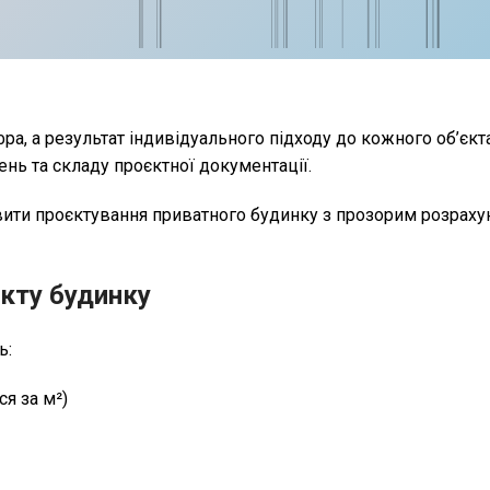
а, а результат індивідуального підходу до кожного об’єкта
ень та складу проєктної документації.
ити проєктування приватного будинку з прозорим розраху
єкту будинку
ь:
я за м²)