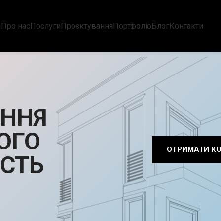
а
Про нас
Послуги
Проєктування
Портфоліо
Блог
Контакти
АННЯ
ОГО
ОТРИМАТИ К
ІСТЬ