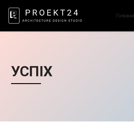
Головн
УСПІХ