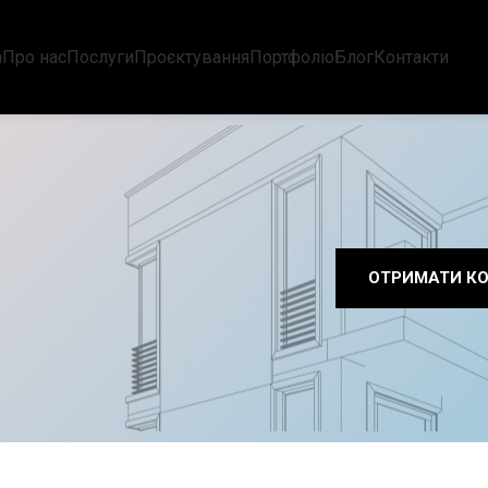
а
Про нас
Послуги
Проєктування
Портфоліо
Блог
Контакти
ОТРИМАТИ К