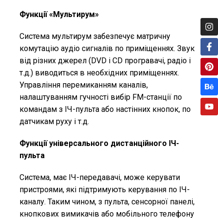
Функції «Мультирум»
Система мультирум забезпечує матричну
комутацію аудіо сигналів по приміщеннях. Звук
від різних джерел (DVD і CD програвачі, радіо і
т.д.) виводиться в необхідних приміщеннях.
Управління перемиканням каналів,
налаштуванням гучності вибір FM-станції по
командам з ІЧ-пульта або настінних кнопок, по
датчикам руху і т.д.
Функції універсального дистанційного ІЧ-
пульта
Система, має ІЧ-передавачі, може керувати
пристроями, які підтримують керування по ІЧ-
каналу. Таким чином, з пульта, сенсорної панелі,
кнопкових вимикачів або мобільного телефону